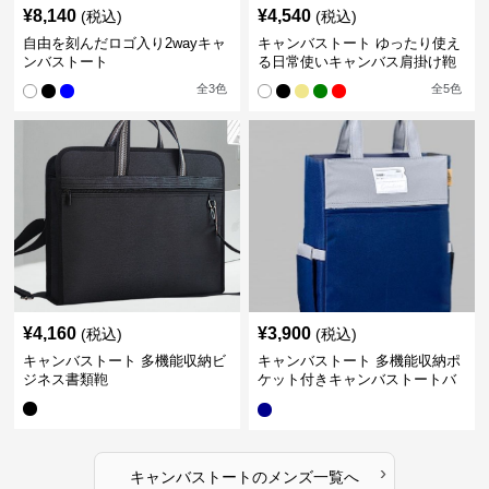
¥
8,140
¥
4,540
(税込)
(税込)
自由を刻んだロゴ入り2wayキャ
キャンバストート ゆったり使え
ンバストート
る日常使いキャンバス肩掛け鞄
全
3
色
全
5
色
¥
4,160
¥
3,900
(税込)
(税込)
キャンバストート 多機能収納ビ
キャンバストート 多機能収納ポ
ジネス書類鞄
ケット付きキャンバストートバ
ッグ
›
キャンバストート
の
メンズ
一覧へ