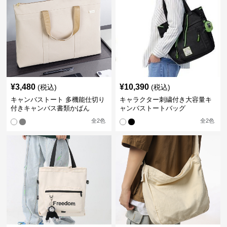
¥
3,480
¥
10,390
(税込)
(税込)
キャンバストート 多機能仕切り
キャラクター刺繍付き大容量キ
付きキャンバス書類かばん
ャンバストートバッグ
全
2
色
全
2
色