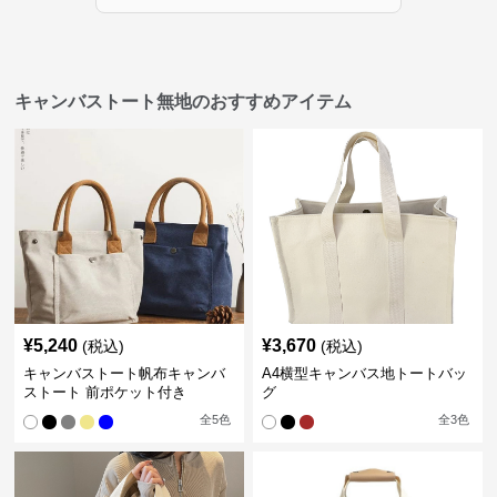
キャンバストート無地のおすすめアイテム
¥
5,240
¥
3,670
(税込)
(税込)
キャンバストート帆布キャンバ
A4横型キャンバス地トートバッ
ストート 前ポケット付き
グ
全
5
色
全
3
色