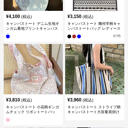
¥
4,100
¥
3,150
(税込)
(税込)
キャンバストート デニム生地ギ
キャンバストート 幾何学柄キャ
ンガム裏地プリントキャンバス
ンバストートバッグ レディース
トート レディース
大容量
全
3
色
¥
3,810
¥
3,960
(税込)
(税込)
キャンバストート 小花柄ギンガ
キャンバストート ストライプ柄
ムチェック リボントートバッ
キャンバストート大容量肩掛け
グ レディース
バッグ レディース