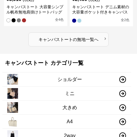
キャンバストート 大容量シンプ
キャンバストート デニム素材の
ル帆布無地肩掛けトートバッグ
大容量ポケット付きキャンバス
トート 無印
全
4
色
全
2
色
›
キャンバストート
の
無地
一覧へ
キャンバストート カテゴリ一覧
ショルダー
ミニ
大きめ
A4
2way