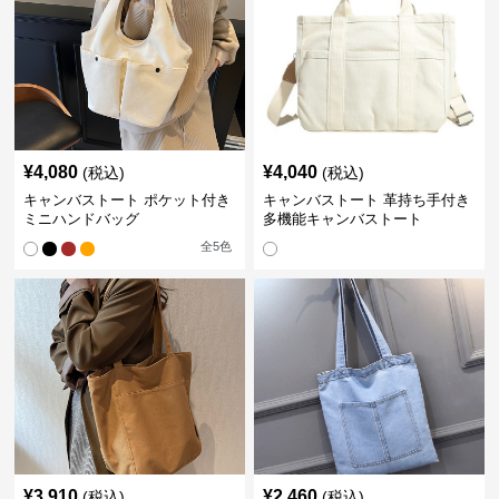
¥
4,080
¥
4,040
(税込)
(税込)
キャンバストート ポケット付き
キャンバストート 革持ち手付き
ミニハンドバッグ
多機能キャンバストート
全
5
色
¥
3,910
¥
2,460
(税込)
(税込)