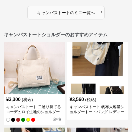
›
キャンバストート
の
ミニ
一覧へ
キャンバストートショルダーのおすすめアイテム
¥
3,300
¥
3,560
(税込)
(税込)
キャンバストート 二通り持てる
キャンバストート 帆布大容量シ
コーデュロイ生地のショルダー
ョルダートートバッグ レディー
ス肩掛け
全
6
色