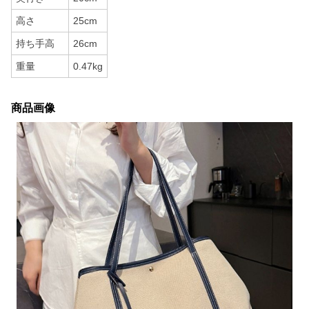
高さ
25cm
持ち手高
26cm
重量
0.47kg
商品画像