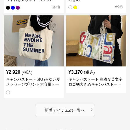
トバッグ
全
2
色
全
3
色
¥
2,920
¥
3,170
(税込)
(税込)
キャンバストート 終わらない夏
キャンバストート 多彩な英文字
メッセージプリント大容量トー
ロゴ柄大きめキャンバストート
ト
バッグ
›
新着アイテムの一覧へ