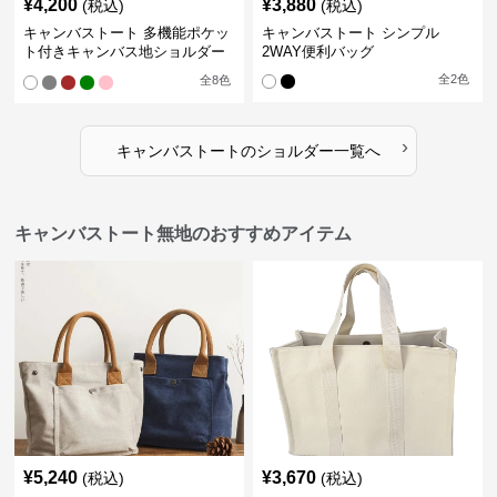
¥
4,200
¥
3,880
(税込)
(税込)
キャンバストート 多機能ポケッ
キャンバストート シンプル
ト付きキャンバス地ショルダー
2WAY便利バッグ
トート
全
2
色
全
8
色
›
キャンバストート
の
ショルダー
一覧へ
キャンバストート無地のおすすめアイテム
¥
5,240
¥
3,670
(税込)
(税込)