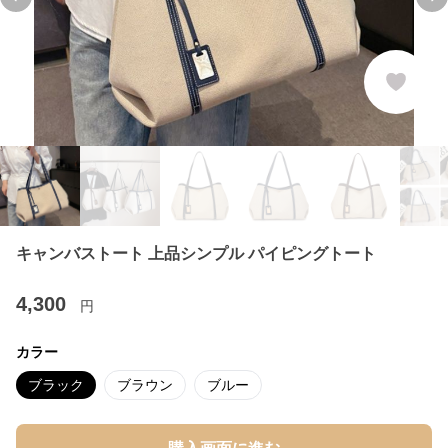
Previous slide
Ne
キャンバストート 上品シンプル パイピングトート
4,300
円
カラー
ブラック
ブラウン
ブルー