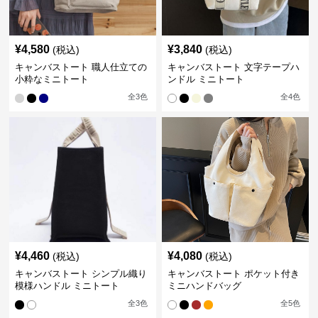
¥
4,580
¥
3,840
(税込)
(税込)
キャンバストート 職人仕立ての
キャンバストート 文字テープハ
小粋なミニトート
ンドル ミニトート
全
3
色
全
4
色
¥
4,460
¥
4,080
(税込)
(税込)
キャンバストート シンプル織り
キャンバストート ポケット付き
模様ハンドル ミニトート
ミニハンドバッグ
全
3
色
全
5
色