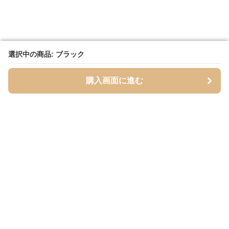
選択中の商品: ブラック
選択中の商品: ブラック
購入画面に進む
購入画面に進む
Totebase
について