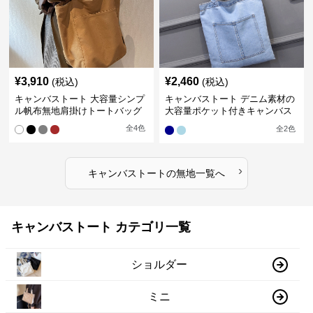
¥
3,910
¥
2,460
(税込)
(税込)
キャンバストート 大容量シンプ
キャンバストート デニム素材の
ル帆布無地肩掛けトートバッグ
大容量ポケット付きキャンバス
トート 無印
全
4
色
全
2
色
›
キャンバストート
の
無地
一覧へ
キャンバストート カテゴリ一覧
ショルダー
ミニ