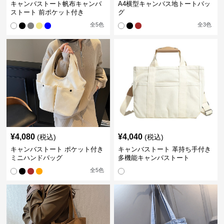
キャンバストート帆布キャンバ
A4横型キャンバス地トートバッ
ストート 前ポケット付き
グ
全
5
色
全
3
色
¥
4,080
¥
4,040
(税込)
(税込)
キャンバストート ポケット付き
キャンバストート 革持ち手付き
ミニハンドバッグ
多機能キャンバストート
全
5
色