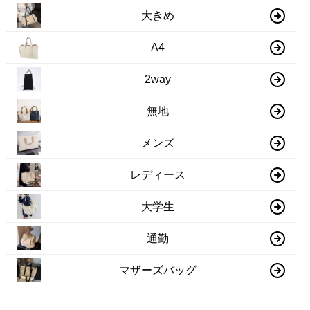
大きめ
A4
2way
無地
メンズ
レディース
大学生
通勤
マザーズバッグ