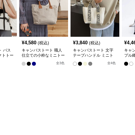
¥
4,580
¥
3,840
¥
4,4
(税込)
(税込)
 バス
キャンバストート 職人
キャンバストート 文字
キャ
クトトー
仕立ての小粋なミニトー
テープハンドル ミニト
プル
ト
ート
ミニ
全
3
色
全
4
色