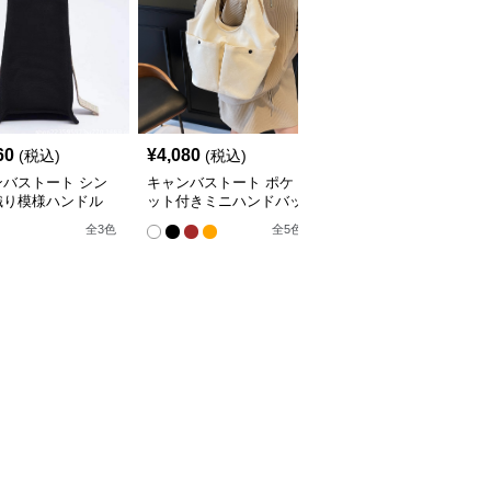
60
¥
4,080
¥
3,150
(税込)
(税込)
(税込)
ンバストート シン
キャンバストート ポケ
キャンバストート リボ
織り模様ハンドル
ット付きミニハンドバッ
ン付き帆布ミニトートバ
トート
グ
ッグ
全
3
色
全
5
色