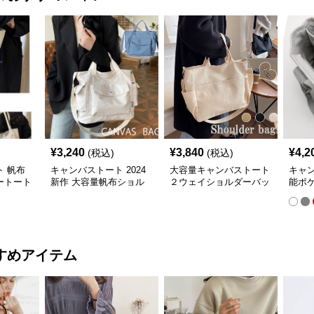
¥
3,240
¥
3,840
¥
4,2
(税込)
(税込)
 帆布
キャンバストート 2024
大容量キャンバストート
キャ
ートート
新作 大容量帆布ショル
２ウェイショルダーバッ
能ポ
ス肩掛
ダートートバッグ
グ帆布
ス地
すめアイテム