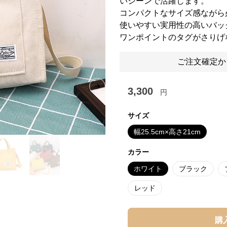
いシーンで活躍します。
コンパクトなサイズ感ながら
使いやすい実用性の高いバッ
ワンポイントのタグがさりげ
ご注文確定か
3,300
Next slide
円
サイズ
幅25.5cm×高さ21cm
カラー
ホワイト
ブラック
レッド
購