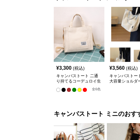
¥
3,300
¥
3,560
(税込)
(税込)
キャンバストート 二通
キャンバストート
り持てるコーデュロイ生
大容量ショルダ
地のショルダー
バッグ レディー
全
6
色
け
キャンバストート
ミニ
のおす