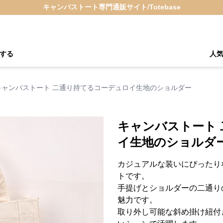
キャンバストート専門通販サイト/Totebase
する
人
キャンバストート 二通り持てるコーデュロイ生地のショルダー
キャンバストート
イ生地のショルダ
カジュアルな装いにぴったり
トです。
手提げとショルダーの二通り
魅力です。
取り外し可能な斜め掛け紐付