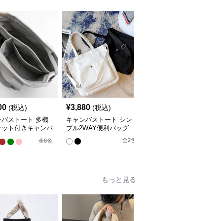
00
¥
3,880
¥
4,040
(税込)
(税込)
(税込)
ンバストート 多機
キャンバストート シン
キャンバストート 大容
ケット付きキャンバ
プル2WAY便利バッグ
量ショルダートートバッ
ショルダートート
グ
全
2
色
全
8
色
全
4
色
もっと見る