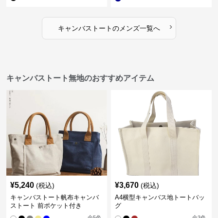
›
キャンバストート
の
メンズ
一覧へ
キャンバストート無地のおすすめアイテム
¥
5,240
¥
3,670
(税込)
(税込)
キャンバストート帆布キャンバ
A4横型キャンバス地トートバッ
ストート 前ポケット付き
グ
全
5
色
全
3
色