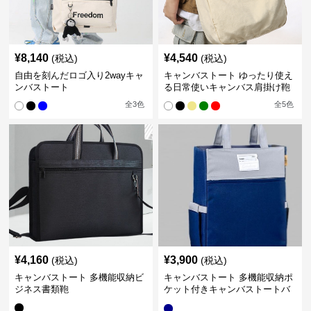
¥
8,140
¥
4,540
(税込)
(税込)
自由を刻んだロゴ入り2wayキャ
キャンバストート ゆったり使え
ンバストート
る日常使いキャンバス肩掛け鞄
全
3
色
全
5
色
¥
4,160
¥
3,900
(税込)
(税込)
キャンバストート 多機能収納ビ
キャンバストート 多機能収納ポ
ジネス書類鞄
ケット付きキャンバストートバ
ッグ