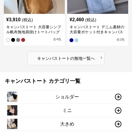
¥
3,910
¥
2,460
(税込)
(税込)
キャンバストート 大容量シンプ
キャンバストート デニム素材の
ル帆布無地肩掛けトートバッグ
大容量ポケット付きキャンバス
トート 無印
全
4
色
全
2
色
›
キャンバストート
の
無地
一覧へ
キャンバストート カテゴリ一覧
ショルダー
ミニ
大きめ