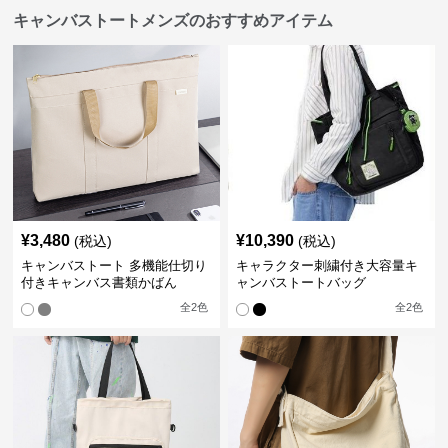
キャンバストートメンズのおすすめアイテム
¥
3,480
¥
10,390
(税込)
(税込)
キャンバストート 多機能仕切り
キャラクター刺繍付き大容量キ
付きキャンバス書類かばん
ャンバストートバッグ
全
2
色
全
2
色