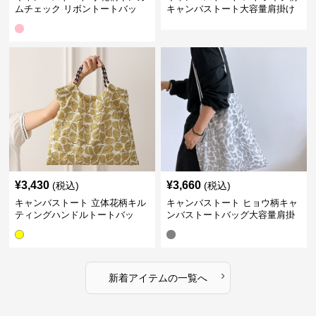
ムチェック リボントートバッ
キャンバストート大容量肩掛け
グ レディース
バッグ レディース
¥
3,430
¥
3,660
(税込)
(税込)
キャンバストート 立体花柄キル
キャンバストート ヒョウ柄キャ
ティングハンドルトートバッ
ンバストートバッグ大容量肩掛
グ レディース
け レディース
›
新着アイテムの一覧へ