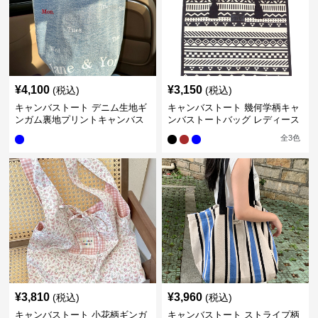
¥
4,100
¥
3,150
(税込)
(税込)
キャンバストート デニム生地ギ
キャンバストート 幾何学柄キャ
ンガム裏地プリントキャンバス
ンバストートバッグ レディース
トート レディース
大容量
全
3
色
¥
3,810
¥
3,960
(税込)
(税込)
キャンバストート 小花柄ギンガ
キャンバストート ストライプ柄