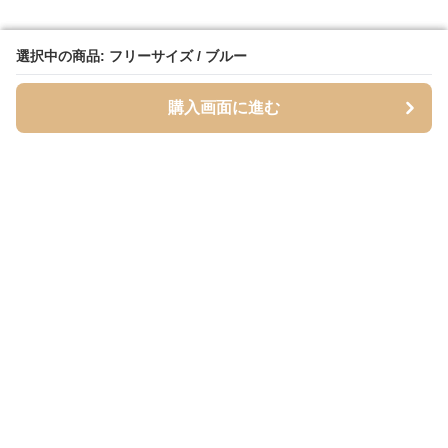
選択中の商品: フリーサイズ / ブルー
選択中の商品: フリーサイズ / ブルー
購入画面に進む
購入画面に進む
Totebase
について
会社概要