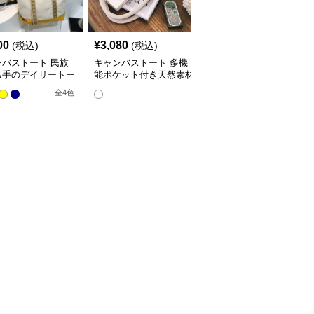
00
¥
3,080
¥
4,840
(税込)
(税込)
(税込)
ンバストート 民族
キャンバストート 多機
キャンバストート 上品
ち手のデイリートー
能ポケット付き天然素材
バイカラー ハンドルト
トート
ート
全
4
色