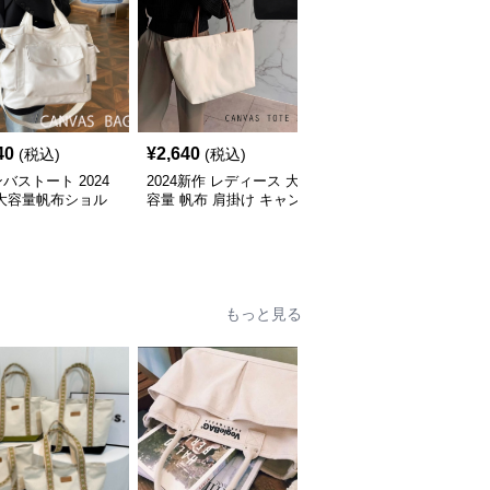
40
¥
2,640
¥
3,860
(税込)
(税込)
(税込)
バストート 2024
2024新作 レディース 大
キャンバストート シン
 大容量帆布ショル
容量 帆布 肩掛け キャン
プルデザイン大容量キャ
トートバッグ
バストートバッグ
ンバス肩掛け鞄
全
3
色
もっと見る