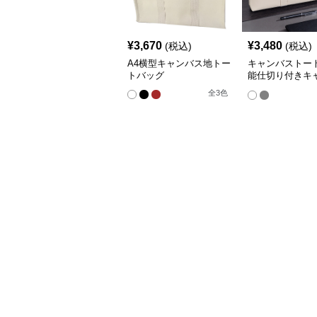
¥
3,670
¥
3,480
(税込)
(税込)
A4横型キャンバス地トー
キャンバストート
トバッグ
能仕切り付きキ
書類かばん
全
3
色