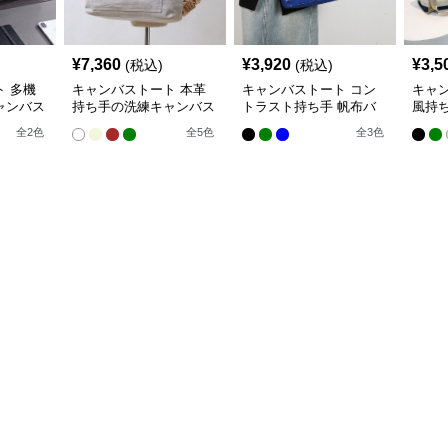
¥
7,360
¥
3,920
¥
3,5
(税込)
(税込)
 多機
キャンバストート 本革
キャンバストート コン
キャ
ャンバス
持ち手の洗練キャンバス
トラスト持ち手 帆布バ
風持
トート
ッグ
ト
全
2
色
全
5
色
全
3
色