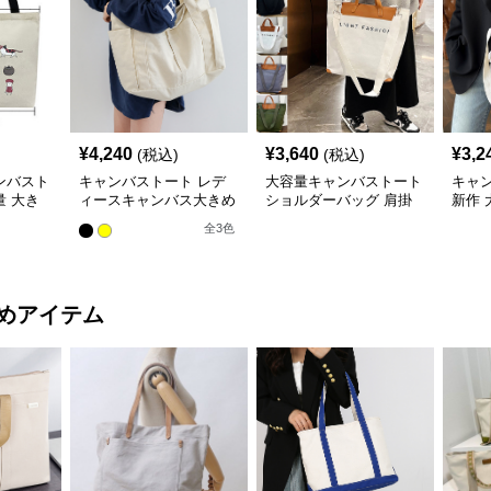
¥
4,240
¥
3,640
¥
3,2
(税込)
(税込)
ンバスト
キャンバストート レデ
大容量キャンバストート
キャン
 大き
ィースキャンバス大きめ
ショルダーバッグ 肩掛
新作
大容量トートバッグ
け対応 帆布素材
ダー
全
3
色
めアイテム