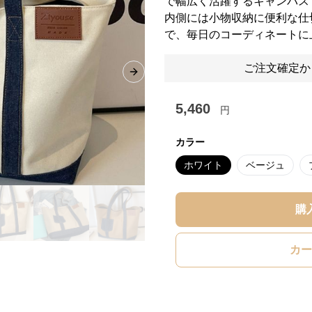
で幅広く活躍するキャンバス
内側には小物収納に便利な仕
で、毎日のコーディネートに
ご注文確定か
Next slide
5,460
円
カラー
ホワイト
ベージュ
購
カー