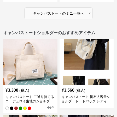
›
キャンバストート
の
ミニ
一覧へ
キャンバストートショルダーのおすすめアイテム
¥
3,300
¥
3,560
(税込)
(税込)
キャンバストート 二通り持てる
キャンバストート 帆布大容量シ
コーデュロイ生地のショルダー
ョルダートートバッグ レディー
ス肩掛け
全
6
色