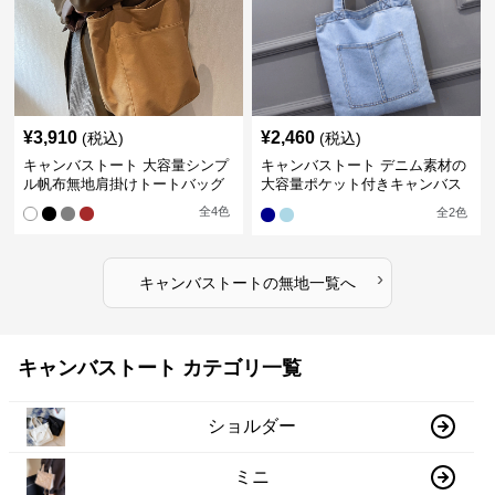
¥
3,910
¥
2,460
(税込)
(税込)
キャンバストート 大容量シンプ
キャンバストート デニム素材の
ル帆布無地肩掛けトートバッグ
大容量ポケット付きキャンバス
トート 無印
全
4
色
全
2
色
›
キャンバストート
の
無地
一覧へ
キャンバストート カテゴリ一覧
ショルダー
ミニ