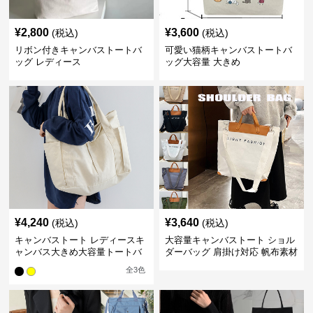
¥
2,800
¥
3,600
(税込)
(税込)
リボン付きキャンバストートバ
可愛い猫柄キャンバストートバ
ッグ レディース
ッグ大容量 大きめ
¥
4,240
¥
3,640
(税込)
(税込)
キャンバストート レディースキ
大容量キャンバストート ショル
ャンバス大きめ大容量トートバ
ダーバッグ 肩掛け対応 帆布素材
ッグ
全
3
色