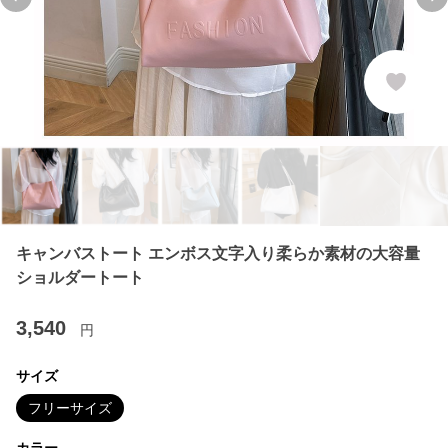
Previous slide
Ne
キャンバストート エンボス文字入り柔らか素材の大容量
ショルダートート
3,540
円
サイズ
フリーサイズ