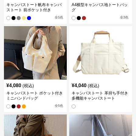
キャンバストート帆布キャンバ
A4横型キャンバス地トートバッ
ストート 前ポケット付き
グ
全
5
色
全
3
色
¥
4,080
¥
4,040
(税込)
(税込)
キャンバストート ポケット付き
キャンバストート 革持ち手付き
ミニハンドバッグ
多機能キャンバストート
全
5
色