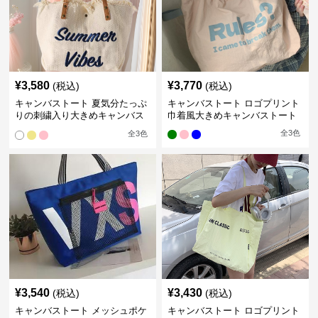
¥
3,580
¥
3,770
(税込)
(税込)
キャンバストート 夏気分たっぷ
キャンバストート ロゴプリント
りの刺繍入り大きめキャンバス
巾着風大きめキャンバストート
トート
全
3
色
全
3
色
¥
3,540
¥
3,430
(税込)
(税込)
キャンバストート メッシュポケ
キャンバストート ロゴプリント