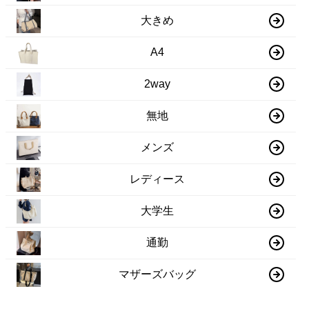
大きめ
A4
2way
無地
メンズ
レディース
大学生
通勤
マザーズバッグ