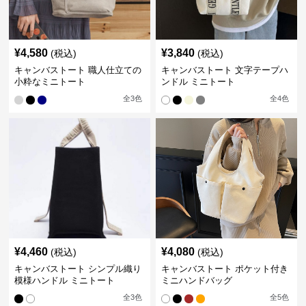
¥
4,580
¥
3,840
(税込)
(税込)
キャンバストート 職人仕立ての
キャンバストート 文字テープハ
小粋なミニトート
ンドル ミニトート
全
3
色
全
4
色
¥
4,460
¥
4,080
(税込)
(税込)
キャンバストート シンプル織り
キャンバストート ポケット付き
模様ハンドル ミニトート
ミニハンドバッグ
全
3
色
全
5
色