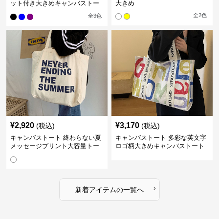
ット付き大きめキャンバストー
大きめ
トバッグ
全
2
色
全
3
色
¥
2,920
¥
3,170
(税込)
(税込)
キャンバストート 終わらない夏
キャンバストート 多彩な英文字
メッセージプリント大容量トー
ロゴ柄大きめキャンバストート
ト
バッグ
›
新着アイテムの一覧へ