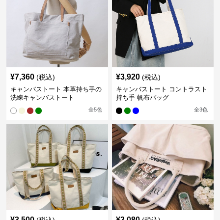
¥
7,360
¥
3,920
(税込)
(税込)
キャンバストート 本革持ち手の
キャンバストート コントラスト
洗練キャンバストート
持ち手 帆布バッグ
全
5
色
全
3
色
¥
3,500
¥
3,080