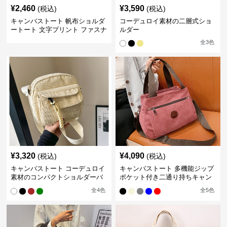
¥
2,460
¥
3,590
(税込)
(税込)
キャンバストート 帆布ショルダ
コーデュロイ素材の二層式ショ
ートート 文字プリント ファスナ
ルダー
ー付き
全
3
色
¥
3,320
¥
4,090
(税込)
(税込)
キャンバストート コーデュロイ
キャンバストート 多機能ジップ
素材のコンパクトショルダーバ
ポケット付き二通り持ちキャン
ッグ
バスバッグ
全
4
色
全
5
色