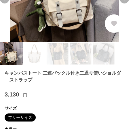
Previous slide
Ne
キャンバストート 二連バックル付き二通り使いショルダ
－ストラップ
3,130
円
サイズ
フリーサイズ