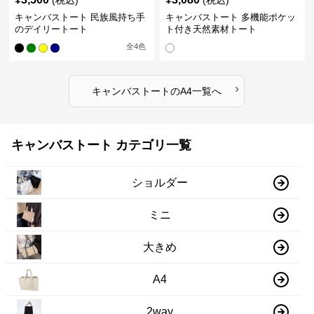
(税込)
(税込)
キャンバストート 民族風持ち手
キャンバストート 多機能ポケッ
のデイリートート
ト付き天然素材トート
全
4
色
›
キャンバストート
の
A4
一覧へ
キャンバストート カテゴリ一覧
ショルダー
ミニ
大きめ
A4
2way