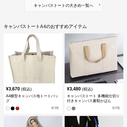
›
キャンバストート
の
大きめ
一覧へ
キャンバストートA4のおすすめアイテム
¥
3,670
¥
3,480
(税込)
(税込)
A4横型キャンバス地トートバッ
キャンバストート 多機能仕切り
グ
付きキャンバス書類かばん
全
3
色
全
2
色