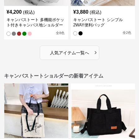
¥
4,200
¥
3,880
(税込)
(税込)
キャンバストート 多機能ポケッ
キャンバストート シンプル
ト付きキャンバス地ショルダー
2WAY便利バッグ
トート
全
2
色
全
8
色
›
人気アイテム一覧へ
キャンバストートショルダーの新着アイテム