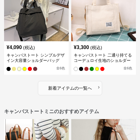
¥
4,090
¥
3,300
(税込)
(税込)
キャンバストート シンプルデザ
キャンバストート 二通り持てる
イン大容量ショルダーバッグ
コーデュロイ生地のショルダー
全
6
色
全
6
色
›
新着アイテムの一覧へ
キャンバストートミニのおすすめアイテム