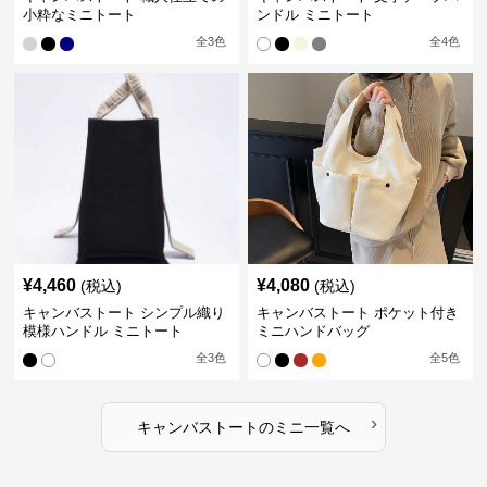
小粋なミニトート
ンドル ミニトート
全
3
色
全
4
色
¥
4,460
¥
4,080
(税込)
(税込)
キャンバストート シンプル織り
キャンバストート ポケット付き
模様ハンドル ミニトート
ミニハンドバッグ
全
3
色
全
5
色
›
キャンバストート
の
ミニ
一覧へ