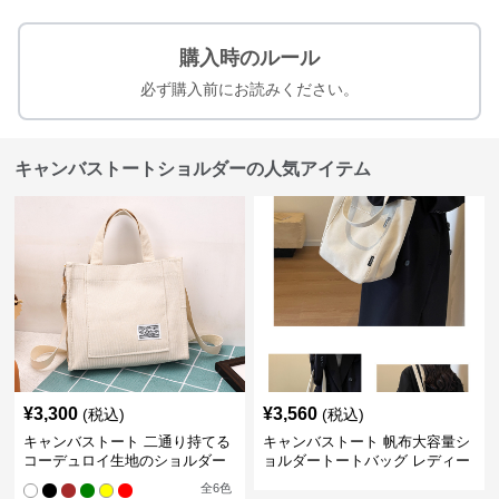
購入時のルール
必ず購入前にお読みください。
キャンバストートショルダーの人気アイテム
¥
3,300
¥
3,560
(税込)
(税込)
キャンバストート 二通り持てる
キャンバストート 帆布大容量シ
コーデュロイ生地のショルダー
ョルダートートバッグ レディー
ス肩掛け
全
6
色