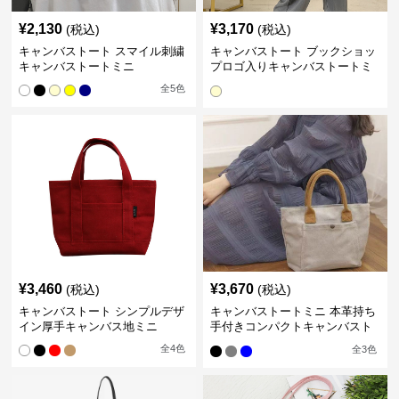
¥
2,130
¥
3,170
(税込)
(税込)
キャンバストート スマイル刺繍
キャンバストート ブックショッ
キャンバストートミニ
プロゴ入りキャンバストートミ
ニバッグ
全
5
色
¥
3,460
¥
3,670
(税込)
(税込)
キャンバストート シンプルデザ
キャンバストートミニ 本革持ち
イン厚手キャンバス地ミニ
手付きコンパクトキャンバスト
ート
全
4
色
全
3
色