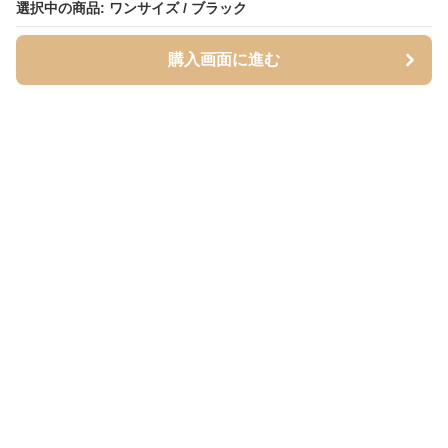
選択中の商品: ワンサイズ / ブラック
選択中の商品: ワンサイズ / ブラック
購入画面に進む
購入画面に進む
Totebase
について
会社概要
利用規約