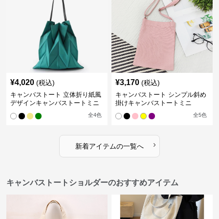
¥
4,020
¥
3,170
(税込)
(税込)
キャンバストート 立体折り紙風
キャンバストート シンプル斜め
デザインキャンバストートミニ
掛けキャンバストートミニ
全
4
色
全
5
色
›
新着アイテムの一覧へ
キャンバストートショルダーのおすすめアイテム