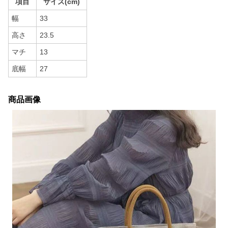
項目
サイズ(cm)
幅
33
高さ
23.5
マチ
13
底幅
27
商品画像