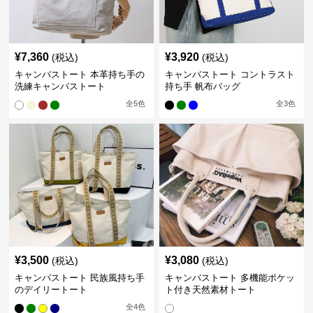
¥
7,360
¥
3,920
(税込)
(税込)
キャンバストート 本革持ち手の
キャンバストート コントラスト
洗練キャンバストート
持ち手 帆布バッグ
全
5
色
全
3
色
¥
3,500
¥
3,080
(税込)
(税込)
キャンバストート 民族風持ち手
キャンバストート 多機能ポケッ
のデイリートート
ト付き天然素材トート
全
4
色