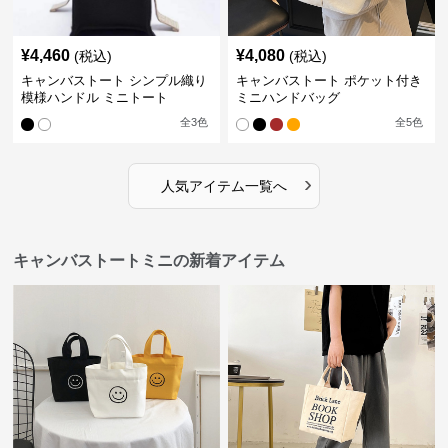
¥
4,460
¥
4,080
(税込)
(税込)
キャンバストート シンプル織り
キャンバストート ポケット付き
模様ハンドル ミニトート
ミニハンドバッグ
全
3
色
全
5
色
›
人気アイテム一覧へ
キャンバストートミニの新着アイテム