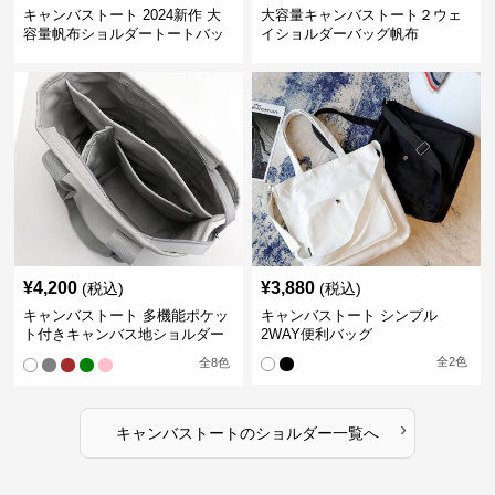
キャンバストート 2024新作 大
大容量キャンバストート２ウェ
容量帆布ショルダートートバッ
イショルダーバッグ帆布
グ
¥
4,200
¥
3,880
(税込)
(税込)
キャンバストート 多機能ポケッ
キャンバストート シンプル
ト付きキャンバス地ショルダー
2WAY便利バッグ
トート
全
2
色
全
8
色
›
キャンバストート
の
ショルダー
一覧へ