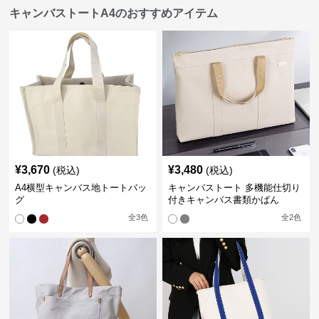
キャンバストートA4のおすすめアイテム
¥
3,670
¥
3,480
(税込)
(税込)
A4横型キャンバス地トートバッ
キャンバストート 多機能仕切り
グ
付きキャンバス書類かばん
全
3
色
全
2
色