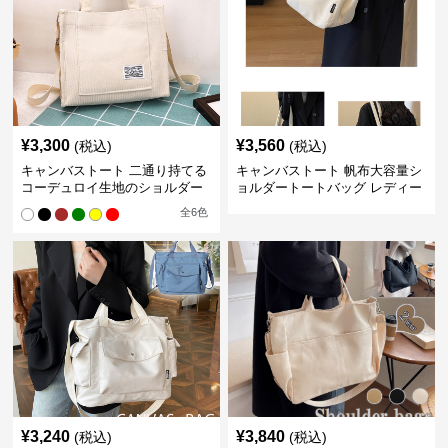
¥
3,300
¥
3,560
(税込)
(税込)
キャンバストート 二通り持てる
キャンバストート 帆布大容量シ
コーデュロイ生地のショルダー
ョルダートートバッグ レディー
ス肩掛け
全
6
色
¥
3,240
¥
3,840
(税込)
(税込)