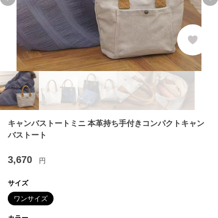
Previous slide
Ne
キャンバストートミニ 本革持ち手付きコンパクトキャン
バストート
3,670
円
サイズ
ワンサイズ