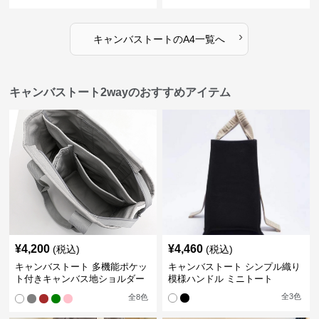
›
キャンバストート
の
A4
一覧へ
キャンバストート2wayのおすすめアイテム
¥
4,200
¥
4,460
(税込)
(税込)
キャンバストート 多機能ポケッ
キャンバストート シンプル織り
ト付きキャンバス地ショルダー
模様ハンドル ミニトート
トート
全
3
色
全
8
色