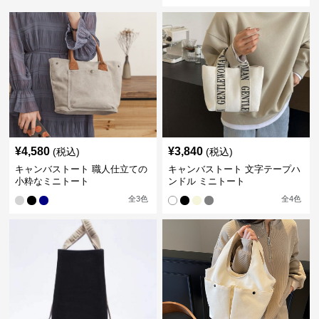
¥
4,580
¥
3,840
(税込)
(税込)
キャンバストート 職人仕立ての
キャンバストート 文字テープハ
小粋なミニトート
ンドル ミニトート
全
3
色
全
4
色