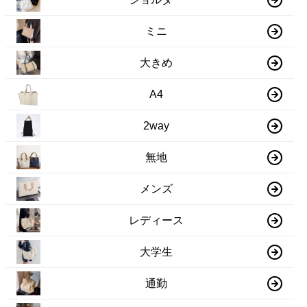
ミニ
大きめ
A4
2way
無地
メンズ
レディース
大学生
通勤