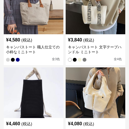
¥
4,580
¥
3,840
(税込)
(税込)
キャンバストート 職人仕立ての
キャンバストート 文字テープハ
小粋なミニトート
ンドル ミニトート
全
3
色
全
4
色
¥
4,460
¥
4,080
(税込)
(税込)