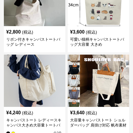
¥
2,800
¥
3,600
(税込)
(税込)
リボン付きキャンバストートバ
可愛い猫柄キャンバストートバ
ッグ レディース
ッグ大容量 大きめ
¥
4,240
¥
3,640
(税込)
(税込)
キャンバストート レディースキ
大容量キャンバストート ショル
ャンバス大きめ大容量トートバ
ダーバッグ 肩掛け対応 帆布素材
ッグ
全
3
色