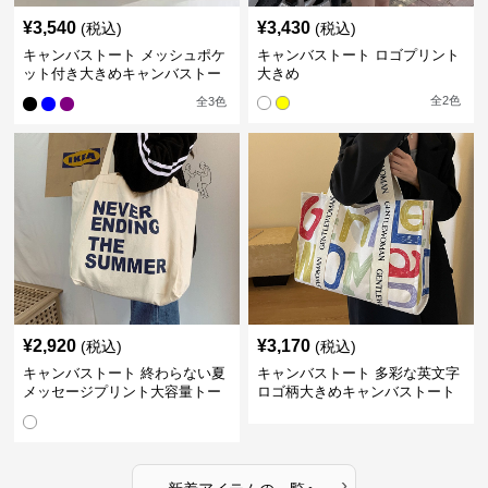
¥
3,540
¥
3,430
(税込)
(税込)
キャンバストート メッシュポケ
キャンバストート ロゴプリント
ット付き大きめキャンバストー
大きめ
トバッグ
全
2
色
全
3
色
¥
2,920
¥
3,170
(税込)
(税込)
キャンバストート 終わらない夏
キャンバストート 多彩な英文字
メッセージプリント大容量トー
ロゴ柄大きめキャンバストート
ト
バッグ
›