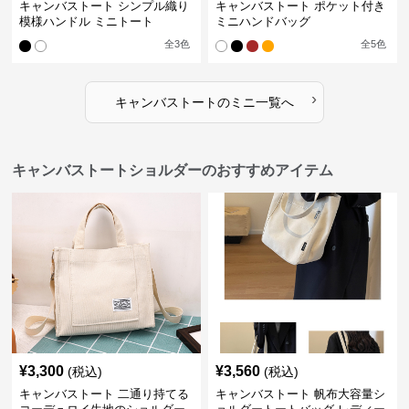
キャンバストート シンプル織り
キャンバストート ポケット付き
模様ハンドル ミニトート
ミニハンドバッグ
全
3
色
全
5
色
›
キャンバストート
の
ミニ
一覧へ
キャンバストートショルダーのおすすめアイテム
¥
3,300
¥
3,560
(税込)
(税込)
キャンバストート 二通り持てる
キャンバストート 帆布大容量シ