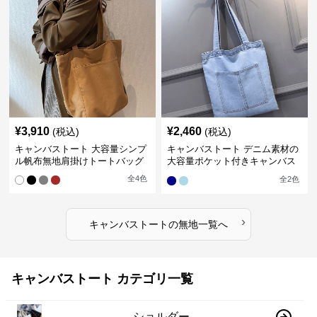
¥
3,910
¥
2,460
(税込)
(税込)
キャンバストート 大容量シンプ
キャンバストート デニム素材の
ル帆布無地肩掛けトートバッグ
大容量ポケット付きキャンバス
トート 無印
全
4
色
全
2
色
›
キャンバストート
の
無地
一覧へ
キャンバストート カテゴリ一覧
ショルダー