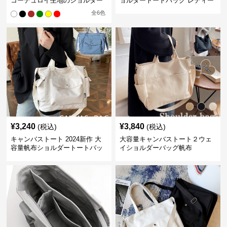
コーデュロイ生地のショルダー
ョルダートートバッグ レディー
ス肩掛け
全
6
色
¥
3,240
¥
3,840
(税込)
(税込)
キャンバストート 2024新作 大
大容量キャンバストート２ウェ
容量帆布ショルダートートバッ
イショルダーバッグ帆布
グ