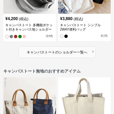
¥
4,200
¥
3,880
(税込)
(税込)
キャンバストート 多機能ポケッ
キャンバストート シンプル
ト付きキャンバス地ショルダー
2WAY便利バッグ
トート
全
2
色
全
8
色
›
キャンバストート
の
ショルダー
一覧へ
キャンバストート無地のおすすめアイテム