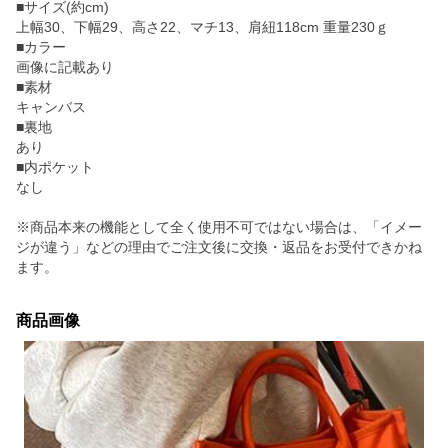
■サイズ(約cm)
上幅30、下幅29、高さ22、マチ13、肩紐118cm 重量230ｇ
■カラー
画像に記載あり
■素材
キャンバス
■裏地
あり
■内ポケット
なし
※商品本来の機能として全く使用不可ではない場合は、「イメー
ジが違う」などの理由でご注文後に交換・返品をお受付できかね
ます。
商品画像