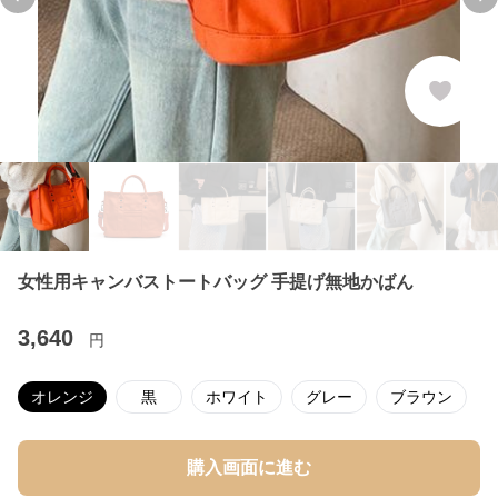
Previous slide
Ne
女性用キャンバストートバッグ 手提げ無地かばん
3,640
円
オレンジ
黒
ホワイト
グレー
ブラウン
購入画面に進む