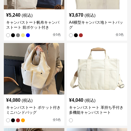
¥
5,240
¥
3,670
(税込)
(税込)
キャンバストート帆布キャンバ
A4横型キャンバス地トートバッ
ストート 前ポケット付き
グ
全
5
色
全
3
色
¥
4,080
¥
4,040
(税込)
(税込)
キャンバストート ポケット付き
キャンバストート 革持ち手付き
ミニハンドバッグ
多機能キャンバストート
全
5
色