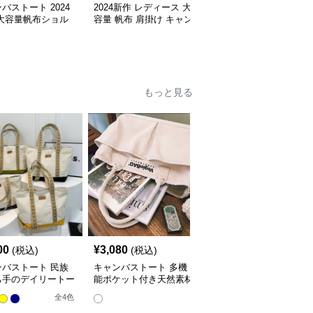
バストート 2024
2024新作 レディース 大
キャンバストート シン
 大容量帆布ショル
容量 帆布 肩掛け キャン
プルデザイン大容量キャ
トートバッグ
バストートバッグ
ンバス肩掛け鞄
全
3
色
もっと見る
00
¥
3,080
¥
4,840
(税込)
(税込)
(税込)
ンバストート 民族
キャンバストート 多機
キャンバストート 上品
ち手のデイリートー
能ポケット付き天然素材
バイカラー ハンドルト
トート
ート
全
4
色