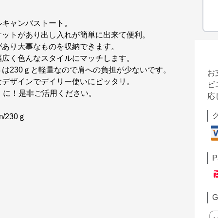
ルキャンバストート。
ケットがあり出し入れが簡単に出来て便利。
があり大事なものを収納できます。
幅広く色んなスタイルにマッチします。
は230ｇと軽量なので肩への負担が少ないです。
お
なデザインでデイリー使いにピッタリ。
ビ
』に！是非ご活用ください。
応
/230ｇ
P
G