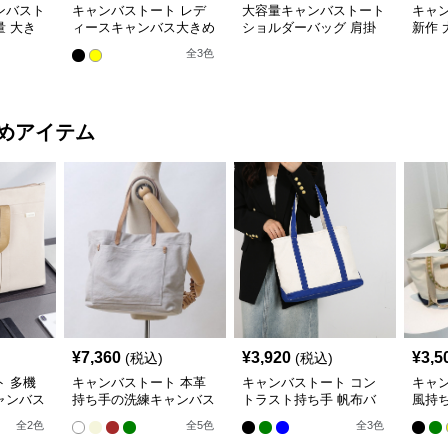
ンバスト
キャンバストート レデ
大容量キャンバストート
キャン
 大き
ィースキャンバス大きめ
ショルダーバッグ 肩掛
新作
大容量トートバッグ
け対応 帆布素材
ダー
全
3
色
めアイテム
¥
7,360
¥
3,920
¥
3,5
(税込)
(税込)
 多機
キャンバストート 本革
キャンバストート コン
キャ
ャンバス
持ち手の洗練キャンバス
トラスト持ち手 帆布バ
風持
トート
ッグ
ト
全
2
色
全
5
色
全
3
色