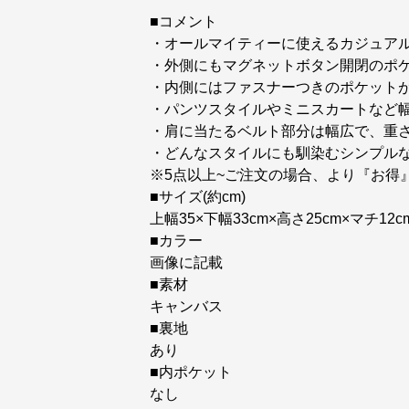
■コメント
・オールマイティーに使えるカジュア
・外側にもマグネットボタン開閉のポ
・内側にはファスナーつきのポケット
・パンツスタイルやミニスカートなど
・肩に当たるベルト部分は幅広で、重さ
・どんなスタイルにも馴染むシンプル
※5点以上~ご注文の場合、より『お得
■サイズ(約cm)
上幅35×下幅33cm×高さ25cm×マチ12cm
■カラー
画像に記載
■素材
キャンバス
■裏地
あり
■内ポケット
なし