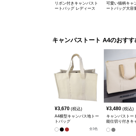
リボン付きキャンバスト
可愛い猫柄キャ
ートバッグ レディース
ートバッグ大容量
め
キャンバストート
A4
のおすす
¥
3,670
¥
3,480
(税込)
(税込)
A4横型キャンバス地トー
キャンバストート
トバッグ
能仕切り付きキ
書類かばん
全
3
色