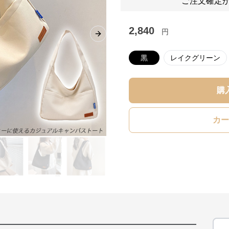
ご注文確定か
2,840
円
Next slide
黒
レイクグリーン
購
カー