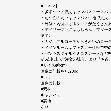
■コメント
・多ポケット収納キャンバストートバ
・耐久性の高いキャンバス生地で丈夫
・外側・内側にはポケットがたくさん
・デイリー使いにはもちろん、マザー
ます。
・カジュアルコーデからきれいめコー
・メインルームはファスナー仕様で中
・パンツスタイルやミニスカートなど
※5点以上~ご注文の場合、より『お得
■サイズ(約cm)
画像に記載あり/230g
■カラー
画像に記載
■素材
キャンバス
■裏地
あり