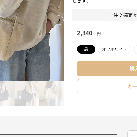
します。
ご注文確定か
Next slide
2,840
円
黒
オフホワイト
購
カー