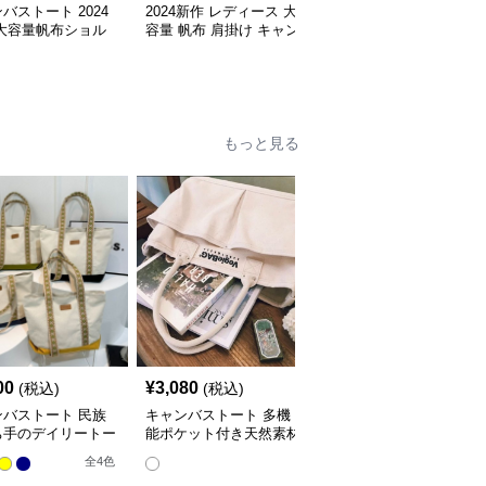
バストート 2024
2024新作 レディース 大
キャンバストート シン
 大容量帆布ショル
容量 帆布 肩掛け キャン
プルデザイン大容量キャ
トートバッグ
バストートバッグ
ンバス肩掛け鞄
全
3
色
もっと見る
00
¥
3,080
¥
4,840
(税込)
(税込)
(税込)
ンバストート 民族
キャンバストート 多機
キャンバストート 上品
ち手のデイリートー
能ポケット付き天然素材
バイカラー ハンドルト
トート
ート
全
4
色