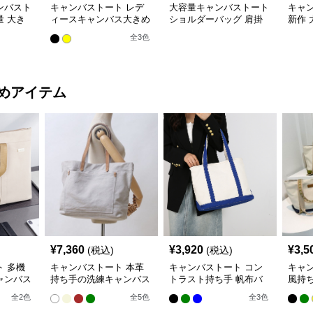
ンバスト
キャンバストート レデ
大容量キャンバストート
キャン
 大き
ィースキャンバス大きめ
ショルダーバッグ 肩掛
新作
大容量トートバッグ
け対応 帆布素材
ダー
全
3
色
めアイテム
¥
7,360
¥
3,920
¥
3,5
(税込)
(税込)
 多機
キャンバストート 本革
キャンバストート コン
キャ
ャンバス
持ち手の洗練キャンバス
トラスト持ち手 帆布バ
風持
トート
ッグ
ト
全
2
色
全
5
色
全
3
色