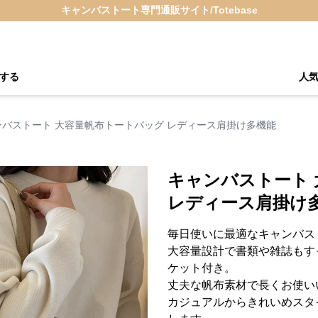
キャンバストート専門通販サイト/Totebase
する
人
ンバストート 大容量帆布トートバッグ レディース肩掛け多機能
キャンバストート
レディース肩掛け
毎日使いに最適なキャンバス
大容量設計で書類や雑誌もす
ケット付き。
丈夫な帆布素材で長くお使い
カジュアルからきれいめスタ