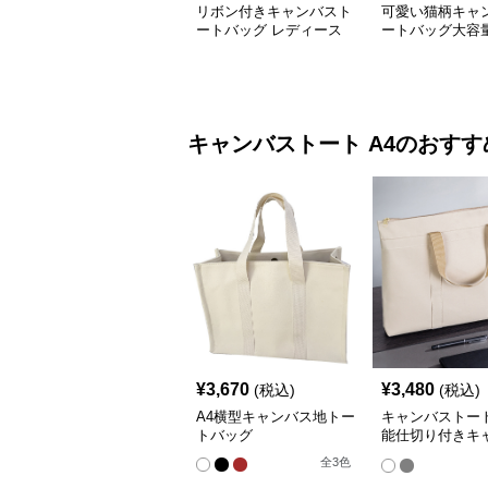
リボン付きキャンバスト
可愛い猫柄キャ
ートバッグ レディース
ートバッグ大容量
め
キャンバストート
A4
のおすす
¥
3,670
¥
3,480
(税込)
(税込)
A4横型キャンバス地トー
キャンバストート
トバッグ
能仕切り付きキ
書類かばん
全
3
色