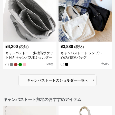
¥
4,200
¥
3,880
(税込)
(税込)
キャンバストート 多機能ポケッ
キャンバストート シンプル
ト付きキャンバス地ショルダー
2WAY便利バッグ
トート
全
2
色
全
8
色
›
キャンバストート
の
ショルダー
一覧へ
キャンバストート無地のおすすめアイテム