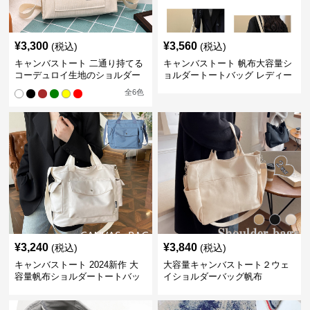
¥
3,300
¥
3,560
(税込)
(税込)
キャンバストート 二通り持てる
キャンバストート 帆布大容量シ
コーデュロイ生地のショルダー
ョルダートートバッグ レディー
ス肩掛け
全
6
色
¥
3,240
¥
3,840
(税込)
(税込)
キャンバストート 2024新作 大
大容量キャンバストート２ウェ
容量帆布ショルダートートバッ
イショルダーバッグ帆布
グ