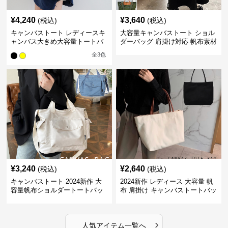
¥
4,240
¥
3,640
(税込)
(税込)
キャンバストート レディースキ
大容量キャンバストート ショル
ャンバス大きめ大容量トートバ
ダーバッグ 肩掛け対応 帆布素材
ッグ
全
3
色
¥
3,240
¥
2,640
(税込)
(税込)
キャンバストート 2024新作 大
2024新作 レディース 大容量 帆
容量帆布ショルダートートバッ
布 肩掛け キャンバストートバッ
グ
グ
›
人気アイテム一覧へ