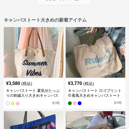
キャンバストート大きめの新着アイテム
¥
3,580
¥
3,770
(税込)
(税込)
キャンバストート 夏気分たっぷ
キャンバストート ロゴプリント
りの刺繍入り大きめキャンバス
巾着風大きめキャンバストート
トート
全
3
色
全
3
色