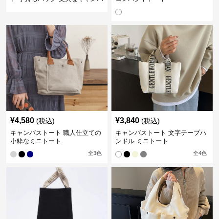
ス地
¥
4,580
¥
3,840
(税込)
(税込)
キャンバストート 職人仕立ての
キャンバストート 文字テープハ
小粋なミニトート
ンドル ミニトート
全
3
色
全
4
色