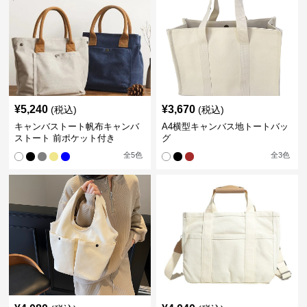
¥
5,240
¥
3,670
(税込)
(税込)
キャンバストート帆布キャンバ
A4横型キャンバス地トートバッ
ストート 前ポケット付き
グ
全
5
色
全
3
色