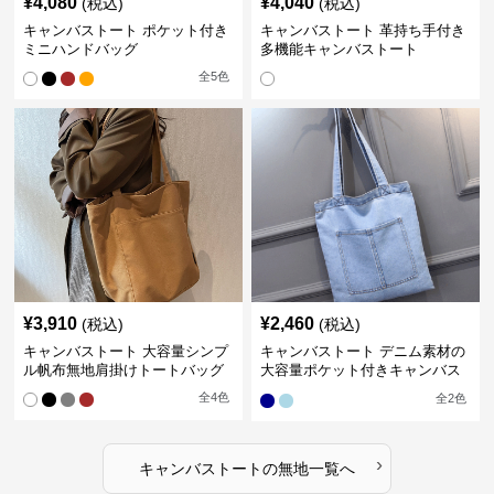
¥
4,080
¥
4,040
(税込)
(税込)
キャンバストート ポケット付き
キャンバストート 革持ち手付き
ミニハンドバッグ
多機能キャンバストート
全
5
色
¥
3,910
¥
2,460
(税込)
(税込)
キャンバストート 大容量シンプ
キャンバストート デニム素材の
ル帆布無地肩掛けトートバッグ
大容量ポケット付きキャンバス
トート 無印
全
4
色
全
2
色
›
キャンバストート
の
無地
一覧へ