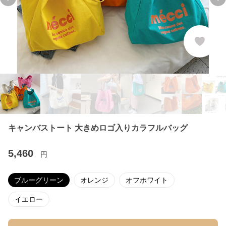
Previous slide
Ne
キャンバストート 大きめロゴ入りカラフルバッグ
5,460
円
ブルーグリーン
オレンジ
オフホワイト
イエロー