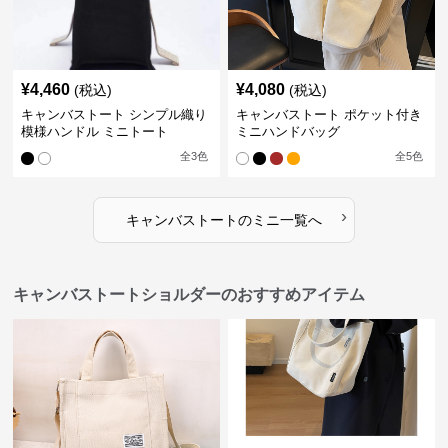
¥
4,460
¥
4,080
(税込)
(税込)
キャンバストート シンプル織り
キャンバストート ポケット付き
模様ハンドル ミニトート
ミニハンドバッグ
全
3
色
全
5
色
›
キャンバストート
の
ミニ
一覧へ
キャンバストートショルダーのおすすめアイテム