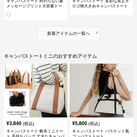
キャンバストート 終わらない夏
キャンバストート 多彩な英文字
メッセージプリント大容量トー
ロゴ柄大きめキャンバストート
ト
バッグ
›
新着アイテムの一覧へ
キャンバストートミニのおすすめアイテム
¥
3,840
¥
5,800
(税込)
(税込)
キャンバストート 帆布ミニトー
キャンバストート バスケット風
ト 手持ちバッグ 丈夫なキャンバ
コンパクトトート