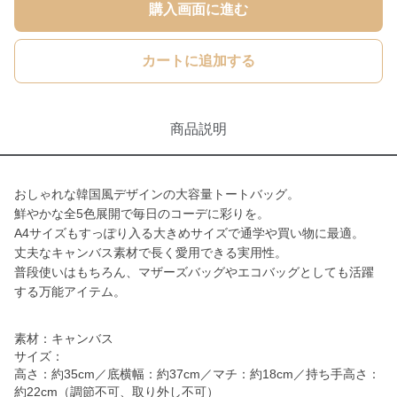
購入画面に進む
カートに追加する
商品説明
おしゃれな韓国風デザインの大容量トートバッグ。
鮮やかな全5色展開で毎日のコーデに彩りを。
A4サイズもすっぽり入る大きめサイズで通学や買い物に最適。
丈夫なキャンバス素材で長く愛用できる実用性。
普段使いはもちろん、マザーズバッグやエコバッグとしても活躍
する万能アイテム。
素材：キャンバス
サイズ：
高さ：約35cm／底横幅：約37cm／マチ：約18cm／持ち手高さ：
約22cm（調節不可、取り外し不可）