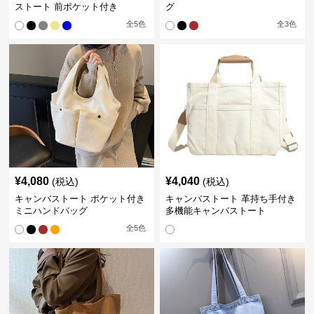
ストート 前ポケット付き
グ
全
5
色
全
3
色
¥
4,080
¥
4,040
(税込)
(税込)
キャンバストート ポケット付き
キャンバストート 革持ち手付き
ミニハンドバッグ
多機能キャンバストート
全
5
色