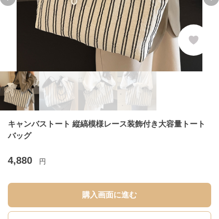
Previous slide
Ne
キャンバストート 縦縞模様レース装飾付き大容量トート
バッグ
4,880
円
購入画面に進む