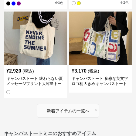
トバッグ
全
2
色
全
3
色
¥
2,920
¥
3,170
(税込)
(税込)
キャンバストート 終わらない夏
キャンバストート 多彩な英文字
メッセージプリント大容量トー
ロゴ柄大きめキャンバストート
ト
バッグ
›
新着アイテムの一覧へ
キャンバストートミニのおすすめアイテム