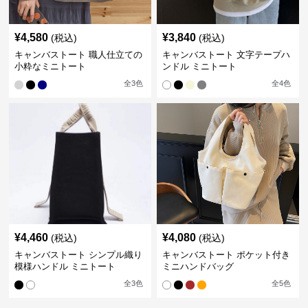
¥
4,580
¥
3,840
(税込)
(税込)
キャンバストート 職人仕立ての
キャンバストート 文字テープハ
小粋なミニトート
ンドル ミニトート
全
3
色
全
4
色
¥
4,460
¥
4,080
(税込)
(税込)
キャンバストート シンプル織り
キャンバストート ポケット付き
模様ハンドル ミニトート
ミニハンドバッグ
全
3
色
全
5
色