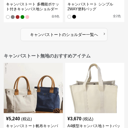
キャンバストート 多機能ポケッ
キャンバストート シンプル
ト付きキャンバス地ショルダー
2WAY便利バッグ
トート
全
2
色
全
8
色
›
キャンバストート
の
ショルダー
一覧へ
キャンバストート無地のおすすめアイテム
¥
5,240
¥
3,670
(税込)
(税込)
キャンバストート帆布キャンバ
A4横型キャンバス地トートバッ