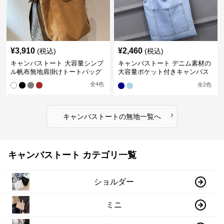
¥
3,910
¥
2,460
(税込)
(税込)
キャンバストート 大容量シンプ
キャンバストート デニム素材の
ル帆布無地肩掛けトートバッグ
大容量ポケット付きキャンバス
トート 無印
全
4
色
全
2
色
›
キャンバストート
の
無地
一覧へ
キャンバストート カテゴリ一覧
ショルダー
ミニ