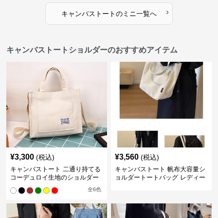
›
キャンバストート
の
ミニ
一覧へ
キャンバストートショルダーのおすすめアイテム
¥
3,300
¥
3,560
(税込)
(税込)
キャンバストート 二通り持てる
キャンバストート 帆布大容量シ
コーデュロイ生地のショルダー
ョルダートートバッグ レディー
ス肩掛け
全
6
色