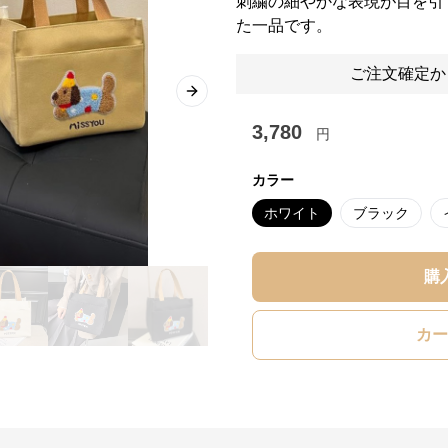
刺繍の細やかな表現が目を引
た一品です。
ご注文確定か
Next slide
3,780
円
カラー
ホワイト
ブラック
購
カー