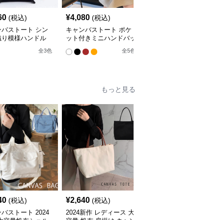
60
¥
4,080
¥
3,150
(税込)
(税込)
(税込)
ンバストート シン
キャンバストート ポケ
キャンバストート リボ
織り模様ハンドル
ット付きミニハンドバッ
ン付き帆布ミニトートバ
トート
グ
ッグ
全
3
色
全
5
色
もっと見る
40
¥
2,640
¥
3,860
(税込)
(税込)
(税込)
バストート 2024
2024新作 レディース 大
キャンバストート シン