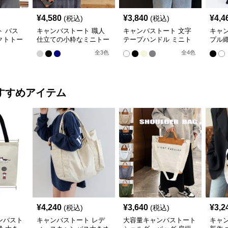
¥
4,580
¥
3,840
¥
4,4
(税込)
(税込)
 バス
キャンバストート 職人
キャンバストート 文字
キャ
クトトー
仕立ての小粋なミニトー
テープハンドル ミニト
プル
ト
ート
ミニ
全
3
色
全
4
色
すすめアイテム
¥
4,240
¥
3,640
¥
3,2
(税込)
(税込)
ンバスト
キャンバストート レデ
大容量キャンバストート
キャン