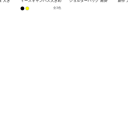
 大き
ィースキャンバス大きめ
ショルダーバッグ 肩掛
新作
大容量トートバッグ
け対応 帆布素材
ダー
全
3
色