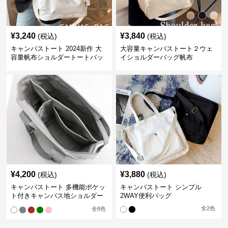
¥
3,240
¥
3,840
(税込)
(税込)
キャンバストート 2024新作 大
大容量キャンバストート２ウェ
容量帆布ショルダートートバッ
イショルダーバッグ帆布
グ
¥
4,200
¥
3,880
(税込)
(税込)
キャンバストート 多機能ポケッ
キャンバストート シンプル
ト付きキャンバス地ショルダー
2WAY便利バッグ
トート
全
2
色
全
8
色