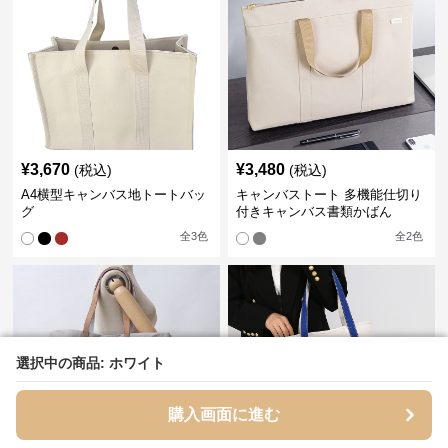
¥
3,670
¥
3,480
(税込)
(税込)
A4横型キャンバス地トートバッ
キャンバストート 多機能仕切り
グ
付きキャンバス書類かばん
全
3
色
全
2
色
選択中の商品: ホワイト
選択中の商品: ホワイト
購入画面に進む
購入画面に進む