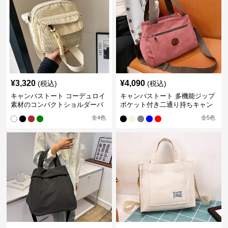
¥
3,320
¥
4,090
(税込)
(税込)
キャンバストート コーデュロイ
キャンバストート 多機能ジップ
素材のコンパクトショルダーバ
ポケット付き二通り持ちキャン
ッグ
バスバッグ
全
4
色
全
5
色