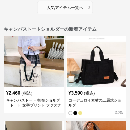
›
人気アイテム一覧へ
キャンバストートショルダーの新着アイテム
¥
2,460
¥
3,590
(税込)
(税込)
キャンバストート 帆布ショルダ
コーデュロイ素材の二層式ショ
ートート 文字プリント ファスナ
ルダー
ー付き
全
3
色