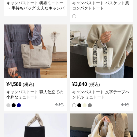
キャンバストート 帆布ミニトー
キャンバストート バスケット風
ト 手持ちバッグ 丈夫なキャンバ
コンパクトトート
ス地
¥
4,580
¥
3,840
(税込)
(税込)
キャンバストート 職人仕立ての
キャンバストート 文字テープハ
小粋なミニトート
ンドル ミニトート
全
3
色
全
4
色