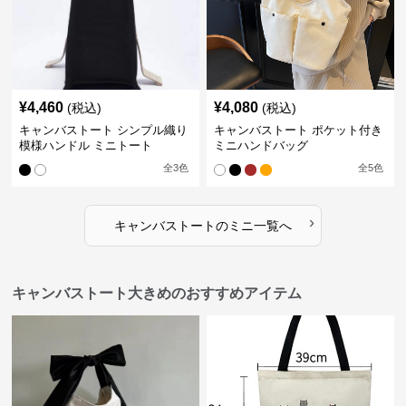
¥
4,460
¥
4,080
(税込)
(税込)
キャンバストート シンプル織り
キャンバストート ポケット付き
模様ハンドル ミニトート
ミニハンドバッグ
全
3
色
全
5
色
›
キャンバストート
の
ミニ
一覧へ
キャンバストート大きめのおすすめアイテム