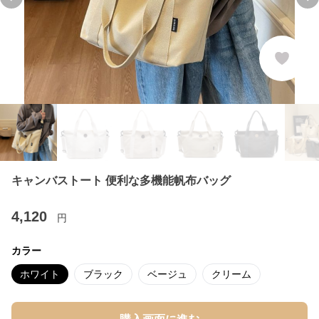
Previous slide
Ne
キャンバストート 便利な多機能帆布バッグ
4,120
円
カラー
ホワイト
ブラック
ベージュ
クリーム