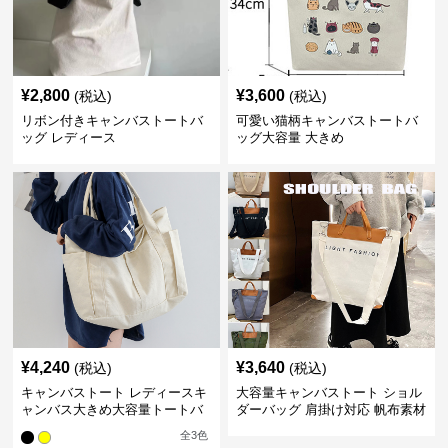
¥
2,800
¥
3,600
(税込)
(税込)
リボン付きキャンバストートバ
可愛い猫柄キャンバストートバ
ッグ レディース
ッグ大容量 大きめ
¥
4,240
¥
3,640
(税込)
(税込)
キャンバストート レディースキ
大容量キャンバストート ショル
ャンバス大きめ大容量トートバ
ダーバッグ 肩掛け対応 帆布素材
ッグ
全
3
色