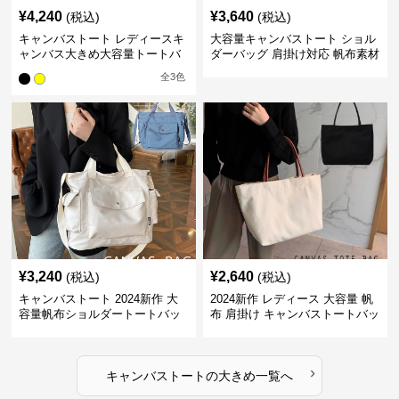
¥
4,240
¥
3,640
(税込)
(税込)
キャンバストート レディースキ
大容量キャンバストート ショル
ャンバス大きめ大容量トートバ
ダーバッグ 肩掛け対応 帆布素材
ッグ
全
3
色
¥
3,240
¥
2,640
(税込)
(税込)
キャンバストート 2024新作 大
2024新作 レディース 大容量 帆
容量帆布ショルダートートバッ
布 肩掛け キャンバストートバッ
グ
グ
›
キャンバストート
の
大きめ
一覧へ