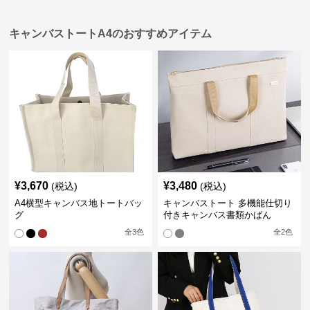
キャンバストートA4のおすすめアイテム
¥
3,670
¥
3,480
(税込)
(税込)
A4横型キャンバス地トートバッ
キャンバストート 多機能仕切り
グ
付きキャンバス書類かばん
全
3
色
全
2
色