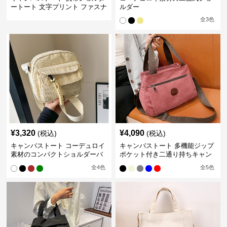
ートート 文字プリント ファスナ
ルダー
ー付き
全
3
色
¥
3,320
¥
4,090
(税込)
(税込)
キャンバストート コーデュロイ
キャンバストート 多機能ジップ
素材のコンパクトショルダーバ
ポケット付き二通り持ちキャン
ッグ
バスバッグ
全
4
色
全
5
色