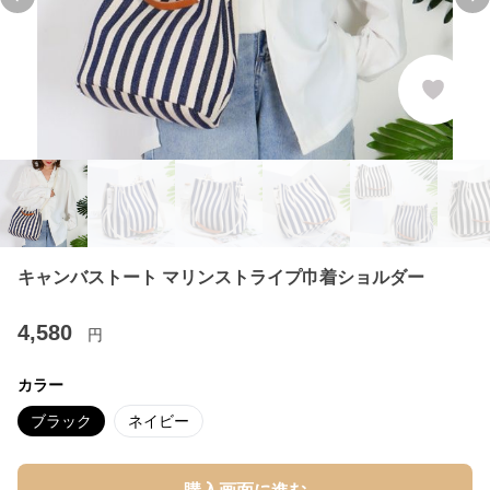
Previous slide
Ne
キャンバストート マリンストライプ巾着ショルダー
4,580
円
カラー
ブラック
ネイビー