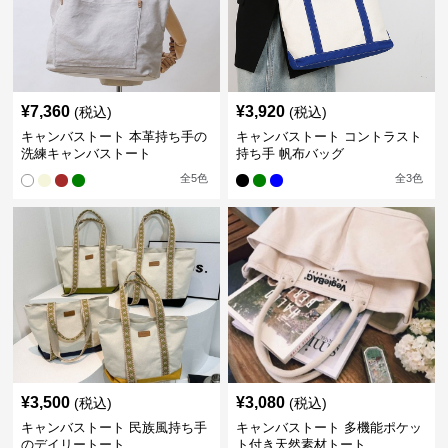
¥
7,360
¥
3,920
(税込)
(税込)
キャンバストート 本革持ち手の
キャンバストート コントラスト
洗練キャンバストート
持ち手 帆布バッグ
全
5
色
全
3
色
¥
3,500
¥
3,080
(税込)
(税込)
キャンバストート 民族風持ち手
キャンバストート 多機能ポケッ
のデイリートート
ト付き天然素材トート