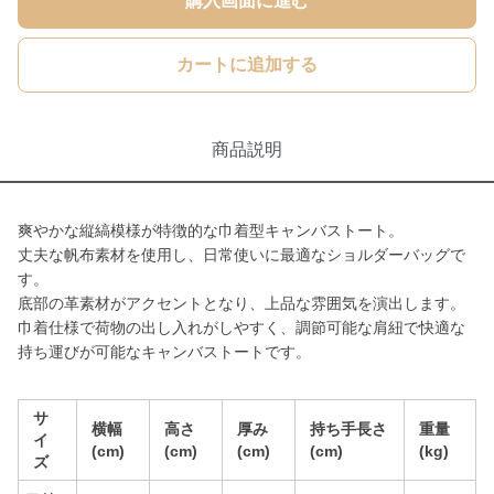
購入画面に進む
カートに追加する
商品説明
爽やかな縦縞模様が特徴的な巾着型キャンバストート。
丈夫な帆布素材を使用し、日常使いに最適なショルダーバッグで
す。
底部の革素材がアクセントとなり、上品な雰囲気を演出します。
巾着仕様で荷物の出し入れがしやすく、調節可能な肩紐で快適な
持ち運びが可能なキャンバストートです。
サ
横幅
高さ
厚み
持ち手長さ
重量
イ
(cm)
(cm)
(cm)
(cm)
(kg)
ズ