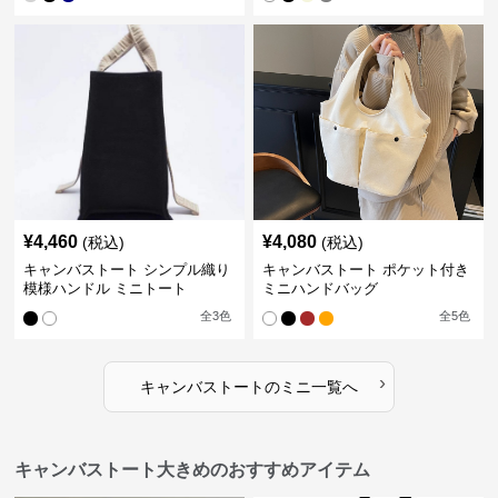
¥
4,460
¥
4,080
(税込)
(税込)
キャンバストート シンプル織り
キャンバストート ポケット付き
模様ハンドル ミニトート
ミニハンドバッグ
全
3
色
全
5
色
›
キャンバストート
の
ミニ
一覧へ
キャンバストート大きめのおすすめアイテム