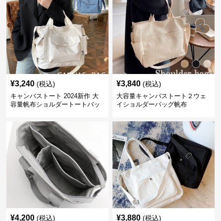
¥
3,240
¥
3,840
(税込)
(税込)
キャンバストート 2024新作 大
大容量キャンバストート２ウェ
容量帆布ショルダートートバッ
イショルダーバッグ帆布
グ
¥
4,200
¥
3,880
(税込)
(税込)