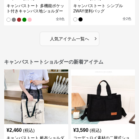
キャンバストート 多機能ポケッ
キャンバストート シンプル
ト付きキャンバス地ショルダー
2WAY便利バッグ
トート
全
2
色
全
8
色
›
人気アイテム一覧へ
キャンバストートショルダーの新着アイテム
¥
2,460
¥
3,590
(税込)
(税込)
キャンバストート 帆布ショルダ
コーデュロイ素材の二層式ショ