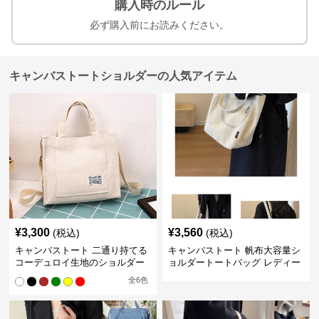
購入時のルール
必ず購入前にお読みください。
キャンバストートショルダーの人気アイテム
¥
3,300
¥
3,560
(税込)
(税込)
キャンバストート 二通り持てる
キャンバストート 帆布大容量シ
コーデュロイ生地のショルダー
ョルダートートバッグ レディー
ス肩掛け
全
6
色