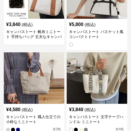
¥
3,840
¥
5,800
(税込)
(税込)
キャンバストート 帆布ミニトー
キャンバストート バスケット風
ト 手持ちバッグ 丈夫なキャンバ
コンパクトトート
ス地
¥
4,580
¥
3,840
(税込)
(税込)
キャンバストート 職人仕立ての
キャンバストート 文字テープハ
小粋なミニトート
ンドル ミニトート
全
3
色
全
4
色