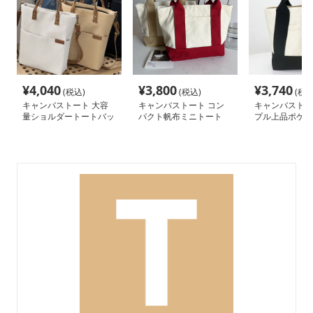
¥
4,040
¥
3,800
¥
3,740
(税込)
(税込)
(税込
キャンバストート 大容
キャンバストート コン
キャンバストー
量ショルダートートバッ
パクト帆布ミニトート
プル上品ポケッ
グ
ニトート