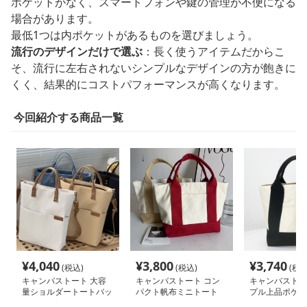
ポケットがなく、スマートフォンや鍵の管理が不便になる
場合があります。
最低1つは内ポケットがあるものを選びましょう。
流行のデザインだけで選ぶ
：長く使うアイテムだからこ
そ、流行に左右されないシンプルなデザインの方が飽きに
くく、結果的にコストパフォーマンスが高くなります。
今回紹介する商品一覧
¥
4,040
¥
3,800
¥
3,740
(税込)
(税込)
(税込
キャンバストート 大容
キャンバストート コン
キャンバストー
量ショルダートートバッ
パクト帆布ミニトート
プル上品ポケッ
グ
ニトート