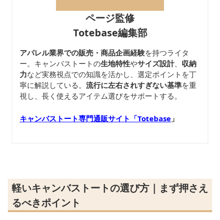
ページ監修
Totebase編集部
アパレル業界での販売・商品企画経験
を持つライタ
ー。キャンバストートの
生地特性
や
サイズ設計
、
収納
力
など実務視点での知識を活かし、選定ポイントを丁
寧に解説している。
流行に左右されすぎない基準
を重
視し、長く使えるアイテム選びをサポートする。
キャンバストート専門通販サイト「Totebase
」
軽いキャンバストートの選び方｜まず押さえ
るべきポイント