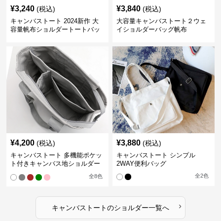
¥
3,240
¥
3,840
(税込)
(税込)
キャンバストート 2024新作 大
大容量キャンバストート２ウェ
容量帆布ショルダートートバッ
イショルダーバッグ帆布
グ
¥
4,200
¥
3,880
(税込)
(税込)
キャンバストート 多機能ポケッ
キャンバストート シンプル
ト付きキャンバス地ショルダー
2WAY便利バッグ
トート
全
2
色
全
8
色
›
キャンバストート
の
ショルダー
一覧へ