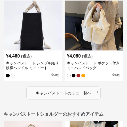
¥
4,460
¥
4,080
(税込)
(税込)
キャンバストート シンプル織り
キャンバストート ポケット付き
模様ハンドル ミニトート
ミニハンドバッグ
全
3
色
全
5
色
›
キャンバストート
の
ミニ
一覧へ
キャンバストートショルダーのおすすめアイテム