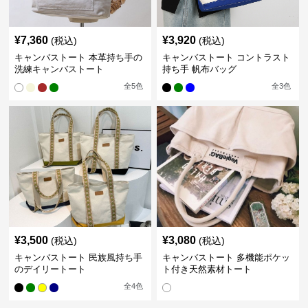
¥
7,360
¥
3,920
(税込)
(税込)
キャンバストート 本革持ち手の
キャンバストート コントラスト
洗練キャンバストート
持ち手 帆布バッグ
全
5
色
全
3
色
¥
3,500
¥
3,080
(税込)
(税込)
キャンバストート 民族風持ち手
キャンバストート 多機能ポケッ
のデイリートート
ト付き天然素材トート
全
4
色