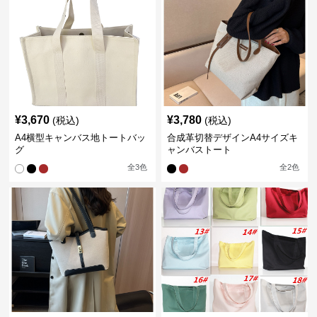
¥
3,670
¥
3,780
(税込)
(税込)
A4横型キャンバス地トートバッ
合成革切替デザインA4サイズキ
グ
ャンバストート
全
3
色
全
2
色