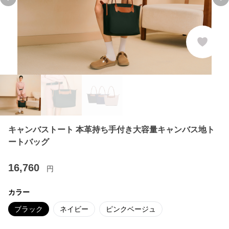
Previous slide
Ne
キャンバストート 本革持ち手付き大容量キャンバス地ト
ートバッグ
16,760
円
カラー
ブラック
ネイビー
ピンクベージュ