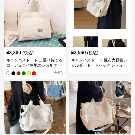
¥
3,300
¥
3,560
(税込)
(税込)
キャンバストート 二通り持てる
キャンバストート 帆布大容量シ
コーデュロイ生地のショルダー
ョルダートートバッグ レディー
ス肩掛け
全
6
色