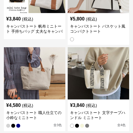
¥
3,840
¥
5,800
(税込)
(税込)
キャンバストート 帆布ミニトー
キャンバストート バスケット風
ト 手持ちバッグ 丈夫なキャンバ
コンパクトトート
ス地
¥
4,580
¥
3,840
(税込)
(税込)
キャンバストート 職人仕立ての
キャンバストート 文字テープハ
小粋なミニトート
ンドル ミニトート
全
3
色
全
4
色