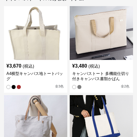
¥
3,670
¥
3,480
(税込)
(税込)
A4横型キャンバス地トートバッ
キャンバストート 多機能仕切り
グ
付きキャンバス書類かばん
全
3
色
全
2
色