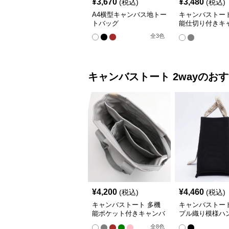
¥
3,670
¥
3,480
(税込)
(税込)
A4横型キャンバス地トー
キャンバストート
トバッグ
能仕切り付きキ
書類かばん
全
3
色
キャンバストート
2way
のおす
¥
4,200
¥
4,460
(税込)
(税込)
キャンバストート 多機
キャンバストート
能ポケット付きキャンバ
プル織り模様ハ
ス地ショルダートート
ミニトート
全
8
色