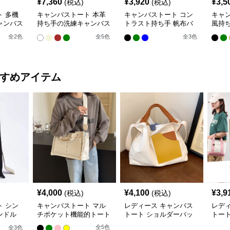
¥
7,360
¥
3,920
¥
3,5
(税込)
(税込)
 多機
キャンバストート 本革
キャンバストート コン
キャ
ャンバス
持ち手の洗練キャンバス
トラスト持ち手 帆布バ
風持
トート
ッグ
ト
全
2
色
全
5
色
全
3
色
すめアイテム
¥
4,000
¥
4,100
¥
3,9
(税込)
(税込)
 シン
キャンバストート マル
レディース キャンバス
レデ
ンドル
チポケット機能的トート
トート ショルダーバッ
トー
グ
グ 2w
全
5
色
全
3
色