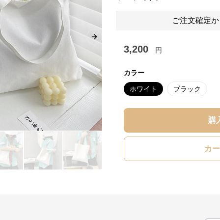
ご注文確定か
Next slide
3,200
円
カラー
ホワイト
ブラック
購
カー