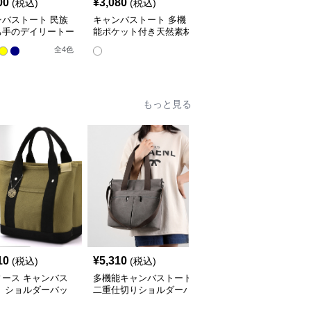
00
¥
3,080
¥
4,840
(税込)
(税込)
(税込)
ンバストート 民族
キャンバストート 多機
キャンバストート 上品
ち手のデイリートー
能ポケット付き天然素材
バイカラー ハンドルト
トート
ート
全
4
色
もっと見る
10
¥
5,310
¥
5,530
(税込)
(税込)
(税込)
ィース キャンバス
多機能キャンバストート
キャンバストート レデ
ト ショルダーバッ
二重仕切りショルダーバ
ィース キャンバス ショ
ay
ッグ
ルダー トートバッグ