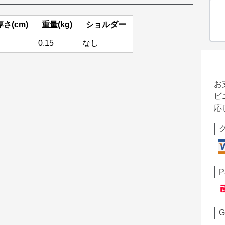
厚さ(cm)
重量(kg)
ショルダー
0.15
なし
お
ビ
応
P
G