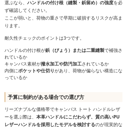
選ぶなら、
ハンドルの付け根（縫製・鋲留め）の強度
を必
ず確認してください。
ここが弱いと、荷物の重さで早期に破損するリスクが高ま
ります。
耐久性チェックのポイントは3つです。
ハンドルの付け根が
鋲（びょう）または二重縫製
で補強さ
れているか
キャンバス素材が
撥水加工や防汚加工
されているか
内側に
ポケットや仕切り
があり、荷物が偏らない構造にな
っているか
予算に制約がある場合での選び方
リーズナブルな価格帯でキャンバス トート ハンドルレザ
ーを選ぶ際は、
本革ハンドルにこだわらず、質の高いPU
レザーハンドルを採用したモデルを検討する
のが現実的な