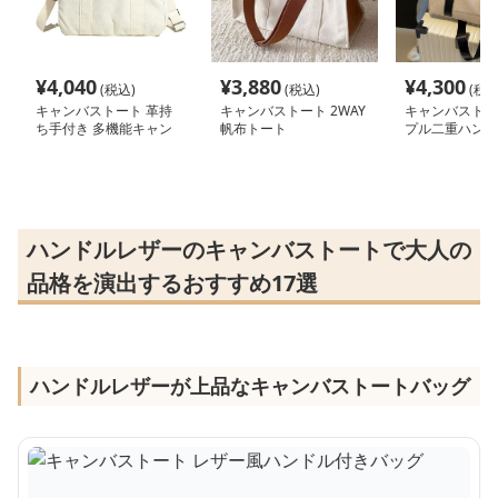
¥
4,040
¥
3,880
¥
4,300
(税込)
(税込)
(税込
キャンバストート 革持
キャンバストート 2WAY
キャンバストー
ち手付き 多機能キャン
帆布トート
プル二重ハンド
バストート
ッグ
ハンドルレザーのキャンバストートで大人の
品格を演出するおすすめ17選
ハンドルレザーが上品なキャンバストートバッグ