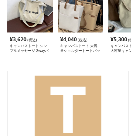
¥
3,620
¥
4,040
¥
5,300
(税込)
(税込)
(税込
キャンバストート シン
キャンバストート 大容
キャンバストート
プルメッセージ 2wayバ
量ショルダートートバッ
大容量キャンバ
ッグ
グ