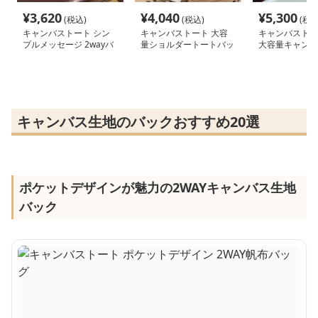
¥
3,620
¥
4,040
¥
5,300
(税込)
(税込)
(税込
キャンバストート シン
キャンバストート 大容
キャンバストート
プルメッセージ 2wayバ
量ショルダートートバッ
大容量キャンバ
ッグ
グ
キャンバス生地のバックおすすめ20選
ポケットデザインが魅力の2WAYキャンバス生地
バック