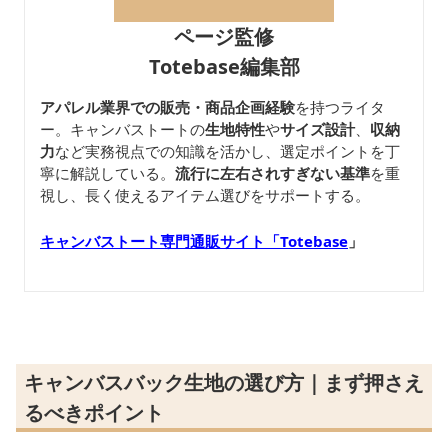
ページ監修
Totebase編集部
アパレル業界での販売・商品企画経験
を持つライタ
ー。キャンバストートの
生地特性
や
サイズ設計
、
収納
力
など実務視点での知識を活かし、選定ポイントを丁
寧に解説している。
流行に左右されすぎない基準
を重
視し、長く使えるアイテム選びをサポートする。
キャンバストート専門通販サイト「Totebase
」
キャンバスバック生地の選び方｜まず押さえ
るべきポイント