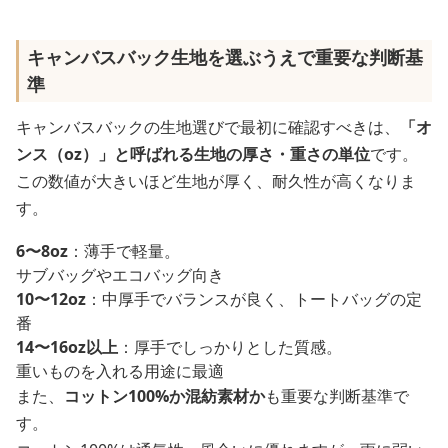
キャンバスバック生地を選ぶうえで重要な判断基
準
キャンバスバックの生地選びで最初に確認すべきは、
「オ
ンス（oz）」と呼ばれる生地の厚さ・重さの単位
です。
この数値が大きいほど生地が厚く、耐久性が高くなりま
す。
6〜8oz
：薄手で軽量。
サブバッグやエコバッグ向き
10〜12oz
：中厚手でバランスが良く、トートバッグの定
番
14〜16oz以上
：厚手でしっかりとした質感。
重いものを入れる用途に最適
また、
コットン100%か混紡素材か
も重要な判断基準で
す。