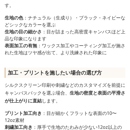
す。
生地の色
：ナチュラル（生成り）・ブラック・ネイビーな
どシックなカラーを選ぶ
生地の目の細かさ
：目が詰まった高密度キャンバスほど上
品な印象になります
表面加工の有無
：ワックス加工やコーティング加工が施さ
れた生地はツヤ感が出て、より洗練された印象に
加工・プリントを施したい場合の選び方
シルクスクリーン印刷や刺繍などのカスタマイズを前提に
キャンバスバックを選ぶ場合、
生地の密度と表面の平滑さ
が仕上がりに直結
します。
プリント加工向き
：目が細かくフラットな表面の10〜
12oz素材
刺繍加工向き
：厚手で生地のたわみが少ない12oz以上の